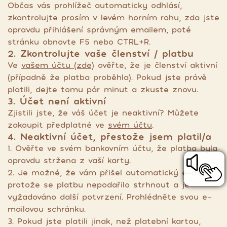
Občas vás prohlížeč automaticky odhlásí,
zkontrolujte prosím v levém horním rohu, zda jste
opravdu přihlášení správným emailem, poté
stránku obnovte F5 nebo CTRL+R.
2. Zkontrolujte vaše členství / platbu
Ve
vašem účtu (zde)
ověřte, že je členství aktivní
(případně že platba proběhla). Pokud jste právě
platili, dejte tomu pár minut a zkuste znovu.
3. Účet není aktivní
Zjistili jste, že váš účet je neaktivní? Můžete
zakoupit předplatné ve
svém účtu
.
4. Neaktivní účet, přestože jsem platil/a
1. Ověřte ve svém bankovním účtu, že platba byla
opravdu stržena z vaší karty.
2. Je možné, že vám přišel automatický e-mail,
protože se platbu nepodařilo strhnout a je
vyžadováno další potvrzení. Prohlédněte svou e-
mailovou schránku.
3. Pokud jste platili jinak, než platební kartou,