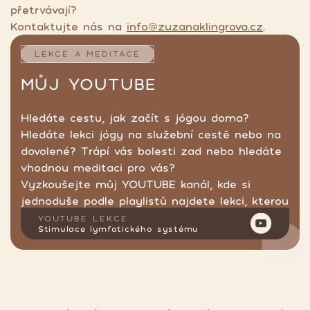
přetrvávají?
Kontaktujte nás na
info@zuzanaklingrova.cz
.
LEKCE A MEDITACE
MŮJ YOUTUBE
Hledáte cestu, jak začít s jógou doma?
Hledáte lekci jógy na služební cestě nebo na
dovolené? Trápí vás bolesti zad nebo hledáte
vhodnou meditaci pro vás?
Vyzkoušejte můj YOUTUBE kanál, kde si
jednoduše podle playlistů najdete lekci, kterou
hledáte.
YOUTUBE LEKCE
Stimulace lymfatického systému