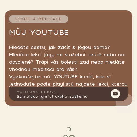
LEKCE A MEDITACE
MŮJ YOUTUBE
Hledáte cestu, jak začít s jógou doma?
Hledáte lekci jógy na služební cestě nebo na
dovolené? Trápí vás bolesti zad nebo hledáte
vhodnou meditaci pro vás?
Vyzkoušejte můj YOUTUBE kanál, kde si
jednoduše podle playlistů najdete lekci, kterou
hledáte.
YOUTUBE LEKCE
Stimulace lymfatického systému