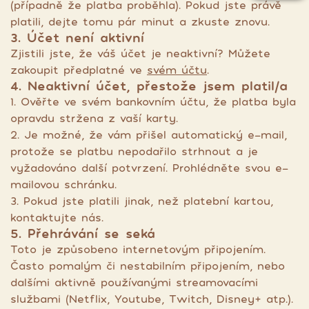
(případně že platba proběhla). Pokud jste právě
platili, dejte tomu pár minut a zkuste znovu.
3. Účet není aktivní
Zjistili jste, že váš účet je neaktivní? Můžete
zakoupit předplatné ve
svém účtu
.
4. Neaktivní účet, přestože jsem platil/a
1. Ověřte ve svém bankovním účtu, že platba byla
opravdu stržena z vaší karty.
2. Je možné, že vám přišel automatický e-mail,
protože se platbu nepodařilo strhnout a je
vyžadováno další potvrzení. Prohlédněte svou e-
mailovou schránku.
3. Pokud jste platili jinak, než platební kartou,
kontaktujte nás.
5. Přehrávání se seká
Toto je způsobeno internetovým připojením.
Často pomalým či nestabilním připojením, nebo
dalšími aktivně používanými streamovacími
službami (Netflix, Youtube, Twitch, Disney+ atp.).