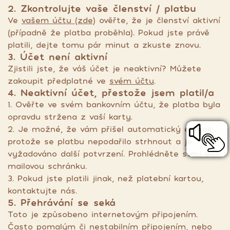
2. Zkontrolujte vaše členství / platbu
Ve
vašem účtu (zde)
ověřte, že je členství aktivní
(případně že platba proběhla). Pokud jste právě
platili, dejte tomu pár minut a zkuste znovu.
3. Účet není aktivní
Zjistili jste, že váš účet je neaktivní? Můžete
zakoupit předplatné ve
svém účtu
.
4. Neaktivní účet, přestože jsem platil/a
1. Ověřte ve svém bankovním účtu, že platba byla
opravdu stržena z vaší karty.
2. Je možné, že vám přišel automatický e-mail,
protože se platbu nepodařilo strhnout a je
vyžadováno další potvrzení. Prohlédněte svou e-
mailovou schránku.
3. Pokud jste platili jinak, než platební kartou,
kontaktujte nás.
5. Přehrávání se seká
Toto je způsobeno internetovým připojením.
Často pomalým či nestabilním připojením, nebo