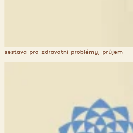
sestava pro zdravotní problémy, průjem