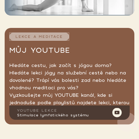
LEKCE A MEDITACE
MŮJ YOUTUBE
Hledáte cestu, jak začít s jógou doma?
Hledáte lekci jógy na služební cestě nebo na
dovolené? Trápí vás bolesti zad nebo hledáte
vhodnou meditaci pro vás?
Vyzkoušejte můj YOUTUBE kanál, kde si
jednoduše podle playlistů najdete lekci, kterou
hledáte.
YOUTUBE LEKCE
Stimulace lymfatického systému