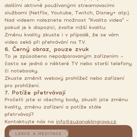
dalšími aktivně používanými streamovacími
službami (Netflix, Youtube, Twitch, Disney+ atp.).
Nad videem naleznete možnost "Kvalita videa" -
pokud je k dispozici, zvolte nižší kvalitu.
Změnu kvality zkuste i v případě, že se vám
video seká při přehrávání na TV.
6. Černý obraz, pouze zvuk
To je způsobeno nepodporovaným zařízením -
často se jedná o některé TV nebo starší telefony
či notebooky.
Zkuste změnit webový prohlížeč nebo zařízení
pro prohlížení.
7. Potíže přetrvávají
Pročetli jste si všechny body, zkusili jste změnu
kvality, změnu zařízení a potíže stále
přetrvávají?
Kontaktujte nás na
info@zuzanaklingrova.cz
.
LEKCE A MEDITACE