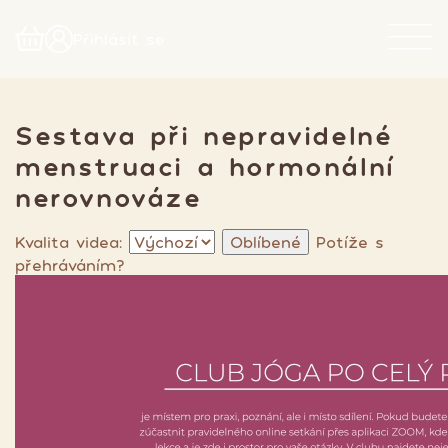
Přihlásit se
Sestava při nepravidelné
menstruaci a hormonální
nerovnováze
Kvalita videa:
Oblíbené
Potíže s
přehráváním?