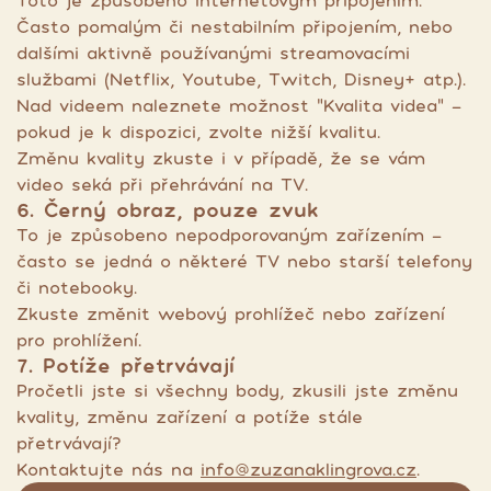
Toto je způsobeno internetovým připojením.
Často pomalým či nestabilním připojením, nebo
dalšími aktivně používanými streamovacími
službami (Netflix, Youtube, Twitch, Disney+ atp.).
Nad videem naleznete možnost "Kvalita videa" -
pokud je k dispozici, zvolte nižší kvalitu.
Změnu kvality zkuste i v případě, že se vám
video seká při přehrávání na TV.
6. Černý obraz, pouze zvuk
To je způsobeno nepodporovaným zařízením -
často se jedná o některé TV nebo starší telefony
či notebooky.
Zkuste změnit webový prohlížeč nebo zařízení
pro prohlížení.
7. Potíže přetrvávají
Pročetli jste si všechny body, zkusili jste změnu
kvality, změnu zařízení a potíže stále
přetrvávají?
Kontaktujte nás na
info@zuzanaklingrova.cz
.