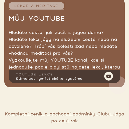
LEKCE A MEDITACE
MŮJ YOUTUBE
Hledáte cestu, jak začít s jógou doma?
Hledáte lekci jógy na služební cestě nebo na
dovolené? Trápí vás bolesti zad nebo hledáte
vhodnou meditaci pro vás?
Vyzkoušejte můj YOUTUBE kanál, kde si
jednoduše podle playlistů najdete lekci, kterou
hledáte.
YOUTUBE LEKCE
Stimulace lymfatického systému
Kompletní ceník a obchodní podmínky Clubu Jóga
po celý rok