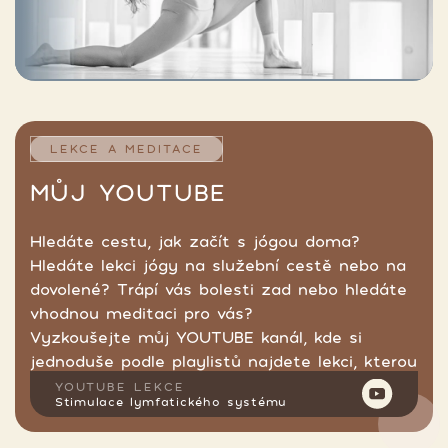
LEKCE A MEDITACE
MŮJ YOUTUBE
Hledáte cestu, jak začít s jógou doma?
Hledáte lekci jógy na služební cestě nebo na
dovolené? Trápí vás bolesti zad nebo hledáte
vhodnou meditaci pro vás?
Vyzkoušejte můj YOUTUBE kanál, kde si
jednoduše podle playlistů najdete lekci, kterou
hledáte.
YOUTUBE LEKCE
Stimulace lymfatického systému