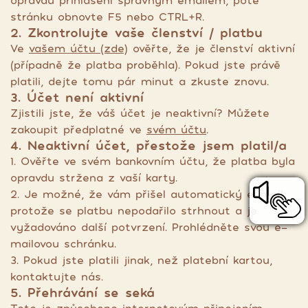
opravdu přihlášení správným emailem, poté
stránku obnovte F5 nebo CTRL+R.
2. Zkontrolujte vaše členství / platbu
Ve
vašem účtu (zde)
ověřte, že je členství aktivní
(případně že platba proběhla). Pokud jste právě
platili, dejte tomu pár minut a zkuste znovu.
3. Účet není aktivní
Zjistili jste, že váš účet je neaktivní? Můžete
zakoupit předplatné ve
svém účtu
.
4. Neaktivní účet, přestože jsem platil/a
1. Ověřte ve svém bankovním účtu, že platba byla
opravdu stržena z vaší karty.
2. Je možné, že vám přišel automatický e-mail,
protože se platbu nepodařilo strhnout a je
vyžadováno další potvrzení. Prohlédněte svou e-
mailovou schránku.
3. Pokud jste platili jinak, než platební kartou,
kontaktujte nás.
5. Přehrávání se seká