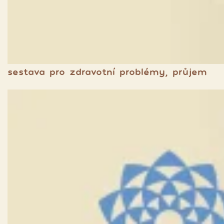
sestava pro zdravotní problémy, průjem