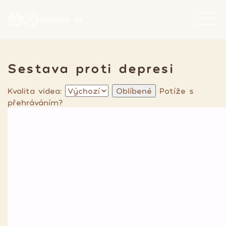
Přihlásit se
Sestava proti depresi
Kvalita videa:
Oblíbené
Potíže s
přehráváním?