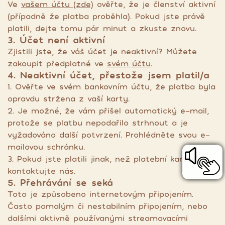
Ve
vašem účtu (zde)
ověřte, že je členství aktivní
(případně že platba proběhla). Pokud jste právě
platili, dejte tomu pár minut a zkuste znovu.
3. Účet není aktivní
Zjistili jste, že váš účet je neaktivní? Můžete
zakoupit předplatné ve
svém účtu
.
4. Neaktivní účet, přestože jsem platil/a
1. Ověřte ve svém bankovním účtu, že platba byla
opravdu stržena z vaší karty.
2. Je možné, že vám přišel automatický e-mail,
protože se platbu nepodařilo strhnout a je
vyžadováno další potvrzení. Prohlédněte svou e-
mailovou schránku.
3. Pokud jste platili jinak, než platební kartou,
kontaktujte nás.
5. Přehrávání se seká
Toto je způsobeno internetovým připojením.
Často pomalým či nestabilním připojením, nebo
dalšími aktivně používanými streamovacími