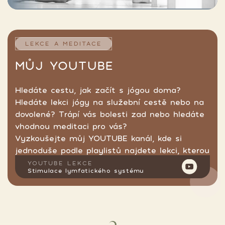
LEKCE A MEDITACE
MŮJ YOUTUBE
Hledáte cestu, jak začít s jógou doma?
Hledáte lekci jógy na služební cestě nebo na
dovolené? Trápí vás bolesti zad nebo hledáte
vhodnou meditaci pro vás?
Vyzkoušejte můj YOUTUBE kanál, kde si
jednoduše podle playlistů najdete lekci, kterou
hledáte.
YOUTUBE LEKCE
Stimulace lymfatického systému