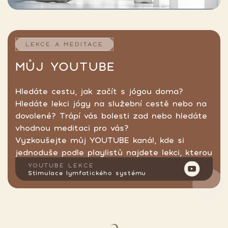
LEKCE A MEDITACE
MŮJ YOUTUBE
Hledáte cestu, jak začít s jógou doma?
Hledáte lekci jógy na služební cestě nebo na
dovolené? Trápí vás bolesti zad nebo hledáte
vhodnou meditaci pro vás?
Vyzkoušejte můj YOUTUBE kanál, kde si
jednoduše podle playlistů najdete lekci, kterou
hledáte.
YOUTUBE LEKCE
Stimulace lymfatického systému