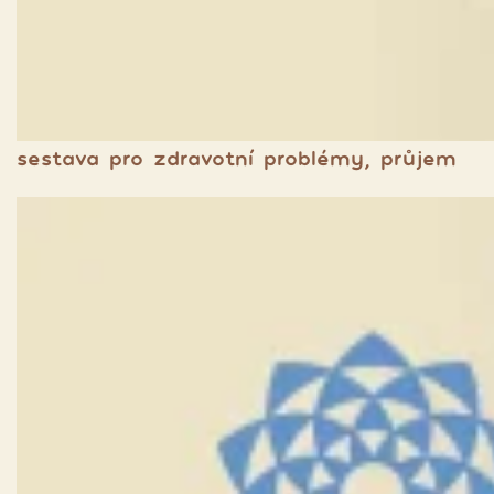
sestava pro zdravotní problémy, průjem