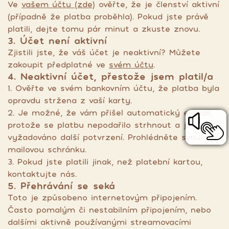
Ve
vašem účtu (zde)
ověřte, že je členství aktivní
(případně že platba proběhla). Pokud jste právě
platili, dejte tomu pár minut a zkuste znovu.
3. Účet není aktivní
Zjistili jste, že váš účet je neaktivní? Můžete
zakoupit předplatné ve
svém účtu
.
4. Neaktivní účet, přestože jsem platil/a
1. Ověřte ve svém bankovním účtu, že platba byla
opravdu stržena z vaší karty.
2. Je možné, že vám přišel automatický e-mail,
protože se platbu nepodařilo strhnout a je
vyžadováno další potvrzení. Prohlédněte svou e-
mailovou schránku.
3. Pokud jste platili jinak, než platební kartou,
kontaktujte nás.
5. Přehrávání se seká
Toto je způsobeno internetovým připojením.
Často pomalým či nestabilním připojením, nebo
dalšími aktivně používanými streamovacími