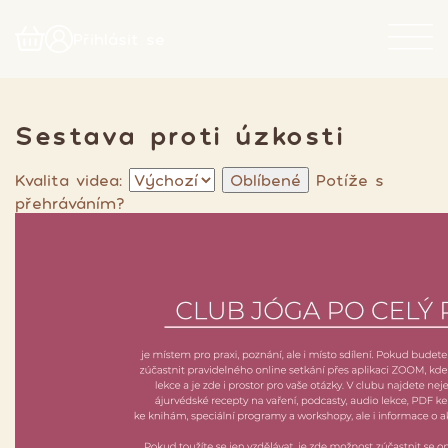
Přihlásit se
Sestava proti úzkosti
Kvalita videa:
Oblíbené
Potíže s
přehráváním?