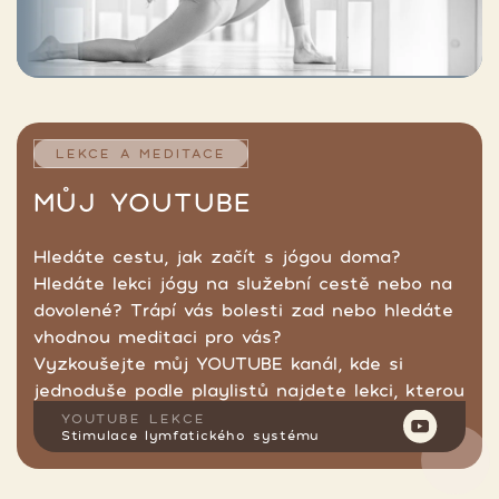
LEKCE A MEDITACE
MŮJ YOUTUBE
Hledáte cestu, jak začít s jógou doma?
Hledáte lekci jógy na služební cestě nebo na
dovolené? Trápí vás bolesti zad nebo hledáte
vhodnou meditaci pro vás?
Vyzkoušejte můj YOUTUBE kanál, kde si
jednoduše podle playlistů najdete lekci, kterou
hledáte.
YOUTUBE LEKCE
Stimulace lymfatického systému