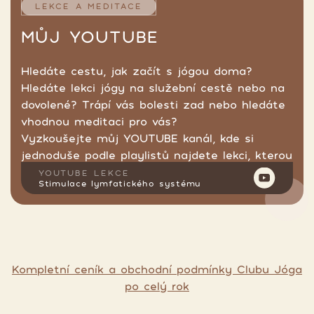
LEKCE A MEDITACE
MŮJ YOUTUBE
Hledáte cestu, jak začít s jógou doma?
Hledáte lekci jógy na služební cestě nebo na
dovolené? Trápí vás bolesti zad nebo hledáte
vhodnou meditaci pro vás?
Vyzkoušejte můj YOUTUBE kanál, kde si
jednoduše podle playlistů najdete lekci, kterou
hledáte.
YOUTUBE LEKCE
Stimulace lymfatického systému
Kompletní ceník a obchodní podmínky Clubu Jóga
po celý rok