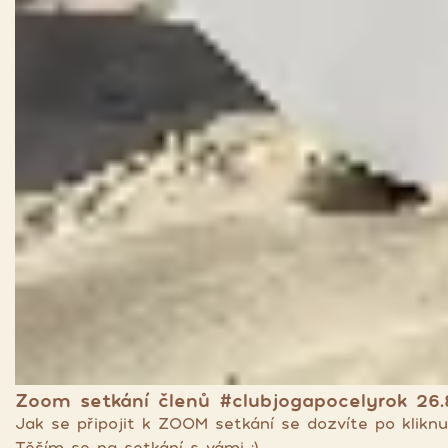
Zoom setkání členů #clubjogapocelyrok 26.
Jak se připojit k ZOOM setkání se dozvíte po kliknu
Těším se na setkání s vámi :)