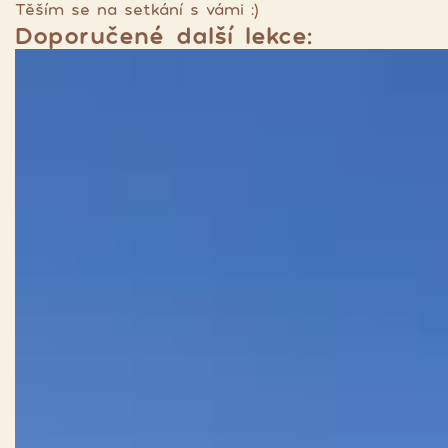
Těším se na setkání s vámi :)
Doporučené další lekce: