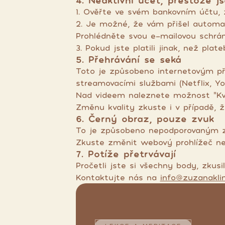
4. Neaktivní účet, přestože js
1. Ověřte ve svém bankovním účtu, 
2. Je možné, že vám přišel automat
Prohlédněte svou e-mailovou schrán
3. Pokud jste platili jinak, než plat
5. Přehrávání se seká
Toto je způsobeno internetovým při
streamovacími službami (Netflix, Yo
Nad videem naleznete možnost "Kvali
Změnu kvality zkuste i v případě, ž
6. Černý obraz, pouze zvuk
To je způsobeno nepodporovaným za
Zkuste změnit webový prohlížeč neb
7. Potíže přetrvávají
Pročetli jste si všechny body, zkusi
Kontaktujte nás na
info@zuzanaklin