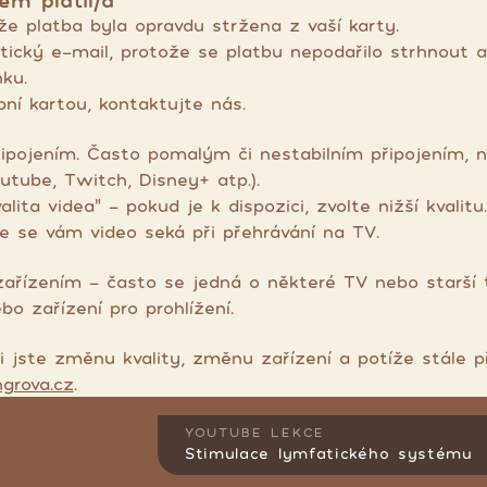
em platil/a
že platba byla opravdu stržena z vaší karty.
ický e-mail, protože se platbu nepodařilo strhnout a 
ku.
ební kartou, kontaktujte nás.
pojením. Často pomalým či nestabilním připojením, n
utube, Twitch, Disney+ atp.).
ta videa" - pokud je k dispozici, zvolte nižší kvalitu.
e se vám video seká při přehrávání na TV.
řízením - často se jedná o některé TV nebo starší t
o zařízení pro prohlížení.
li jste změnu kvality, změnu zařízení a potíže stále p
grova.cz
.
YOUTUBE LEKCE
Stimulace lymfatického systému