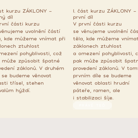
ást kurzu ZÁKLONY -
I. část kurzu ZÁKLONY -
hý díl
první díl
rvní části kurzu
V první části kurzu
věnujeme uvolnění částí
se věnujeme uvolnění čás
a, kde můžeme vnímat při
těla, kde můžeme vnímat
lonech ztuhlost
záklonech ztuhlost
mezení pohyblivosti, což
a omezení pohyblivosti, 
 může způsobit špatné
pak může způsobit špat
vedení záklonů. V druhém
provedení záklonů. V tom
e se budeme věnovat
prvním díle se budeme
asti třísel, stehen
věnovat oblasti hrudní
valům hýždí.
páteře, ramen, ale
i stabilizaci šíje.
PRÁVĚ TEĎ