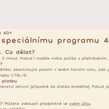
u 40+
 speciálnímu programu 
. Co dělat?
 2 minut. Pokud i nadále máte potíže s přehráváním,
?
hlásí, zkontrolujte prosím v levém horním rohu, zda 
 nebo CTRL+R.
/ platbu
lenství aktivní (případně že platba proběhla). Pokud js
ivní? Můžete zakoupit předplatné ve
svém účtu
.