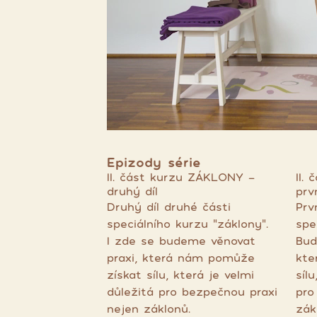
Epizody série
II. část kurzu ZÁKLONY -
II.
druhý díl
prvn
Druhý díl druhé části
Prv
speciálního kurzu "záklony".
spe
I zde se budeme věnovat
Bud
praxi, která nám pomůže
kte
získat sílu, která je velmi
síl
důležitá pro bezpečnou praxi
pro
nejen záklonů.
zák