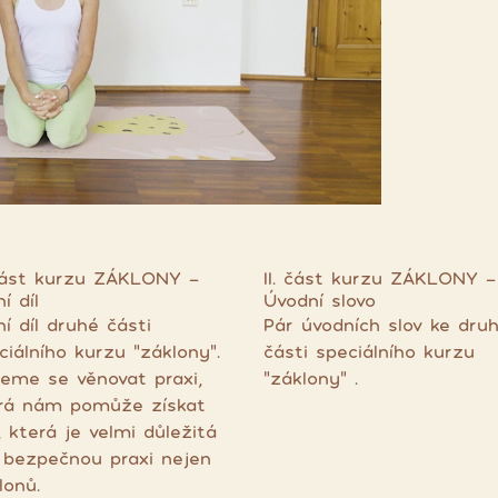
 část kurzu ZÁKLONY -
II. část kurzu ZÁKLONY -
í díl
Úvodní slovo
ní díl druhé části
Pár úvodních slov ke dru
ciálního kurzu "záklony".
části speciálního kurzu
eme se věnovat praxi,
"záklony" .
rá nám pomůže získat
u, která je velmi důležitá
 bezpečnou praxi nejen
lonů.