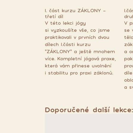
I. část kurzu ZÁKLONY -
I.č
třetí díl
dru
V této lekci jógy
V p
si vyzkoušíte vše, co jsme
se 
praktikovali v prvních dvou
těl
dílech I.části kurzu
zák
"ZÁKLONY" a ještě mnohem
a o
více. Kompletní jógová praxe,
pak
která vám přinese uvolnění
pro
i stabilitu pro praxi záklonů.
díl
obl
a s
Doporučené další lekce: