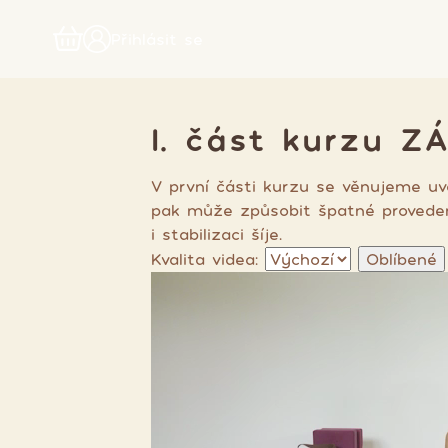
Přihlásit se
I. část kurzu Z
V první části kurzu se věnujeme uv
pak může způsobit špatné provedení
i stabilizaci šíje.
Kvalita videa:
Oblíbené