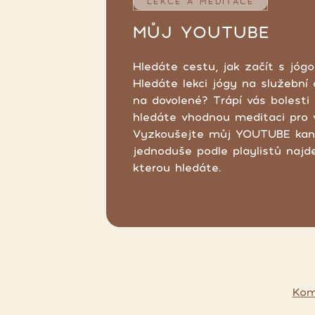
LEKCE A MEDITACE
MŮJ YOUTUBE
Hledáte cestu, jak začít s jó
Hledáte lekci jógy na služební
na dovolené? Trápí vás bolesti
hledáte vhodnou meditaci pro 
Vyzkoušejte můj YOUTUBE kaná
jednoduše podle playlistů najde
kterou hledáte.
Kom