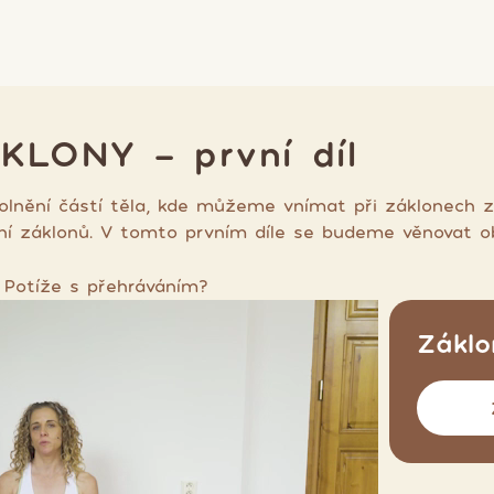
ÁKLONY - první díl
olnění částí těla, kde můžeme vnímat při záklonech z
 záklonů. V tomto prvním díle se budeme věnovat obl
Potíže s přehráváním?
Záklo