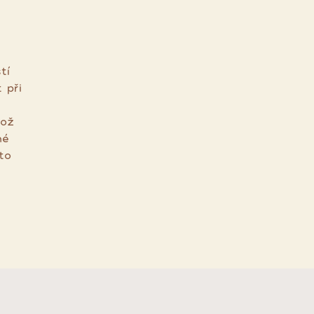
tí
 při
což
né
to