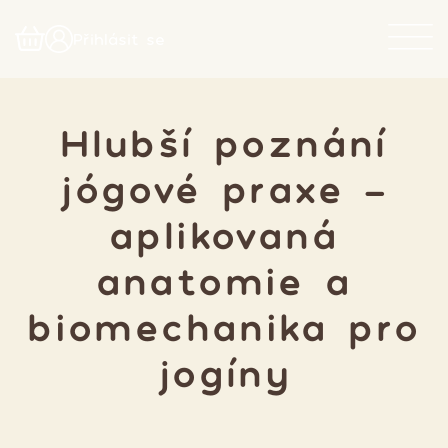
Přihlásit se
Hlubší poznání
jógové praxe -
aplikovaná
anatomie a
biomechanika pro
jogíny