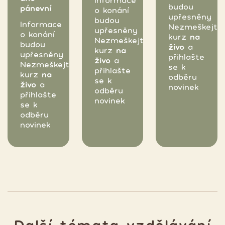
Informace
budou
pánevní
o konání
upřesněny
budou
Informace
Nezmeškejte
upřesněny
o konání
kurz
na
Nezmeškejte
budou
živo
a
kurz
na
upřesněny
přihlašte
živo
a
Nezmeškejte
se k
přihlašte
kurz
na
odběru
se k
živo
a
novinek
odběru
přihlašte
novinek
se k
odběru
novinek
Další témata vzdělávání