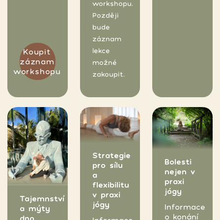
workshopu.
Později
bude
záznam
lekce
Koupit
záznam
možné
workshopu
zakoupit.
Strategie
Bolesti
pro sílu
nejen v
a
praxi
flexibilitu
jógy
v praxi
Tajemnství
jógy
Informace
a mýty
o konání
dno