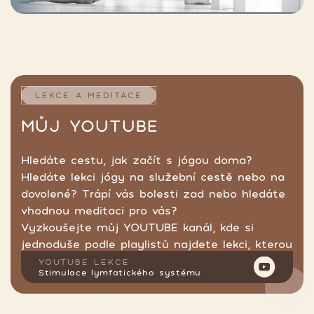
LEKCE A MEDITACE
MŮJ YOUTUBE
Hledáte cestu, jak začít s jógou doma?
Hledáte lekci jógy na služební cestě nebo na
dovolené? Trápí vás bolesti zad nebo hledáte
vhodnou meditaci pro vás?
Vyzkoušejte můj YOUTUBE kanál, kde si
jednoduše podle playlistů najdete lekci, kterou
hledáte.
YOUTUBE LEKCE
Stimulace lymfatického systému