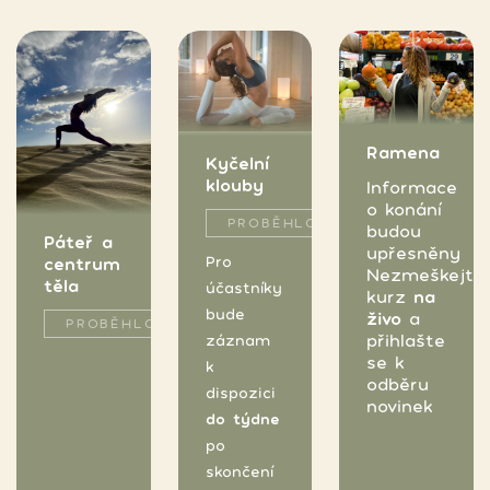
Ramena
Kyčelní
klouby
Informace
o konání
PROBĚHLO
budou
Páteř a
upřesněny
Pro
centrum
Nezmeškejte
těla
účastníky
kurz
na
bude
živo
a
PROBĚHLO
přihlašte
záznam
se k
k
odběru
dispozici
novinek
do týdne
po
skončení