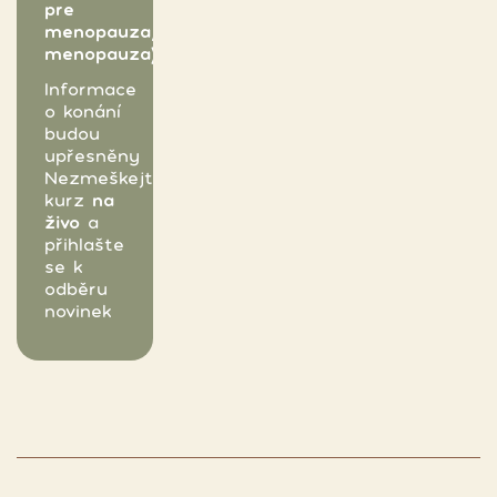
pre
menopauza,
menopauza)
Informace
o konání
budou
upřesněny
Nezmeškejte
kurz
na
živo
a
přihlašte
se k
odběru
novinek