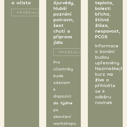
ájurvédy,
teplota,
a očista
hlubší
bolesti
PROBĚHLO
poznání
břicha,
potravin,
štítná
šest
žláza,
chutí a
nespavost,
příprava
PCOS
jídla
Informace
o konání
PROBĚHLO
budou
Pro
upřesněny
Nezmeškejte
účastníky
kurz
na
bude
živo
a
záznam
přihlašte
k
se k
dispozici
odběru
novinek
do týdne
po
skončení
workshopu.