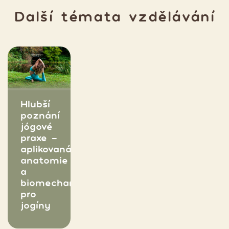
Další témata vzdělávání
Hlubší
poznání
jógové
praxe -
aplikovaná
anatomie
a
biomechanika
pro
jogíny