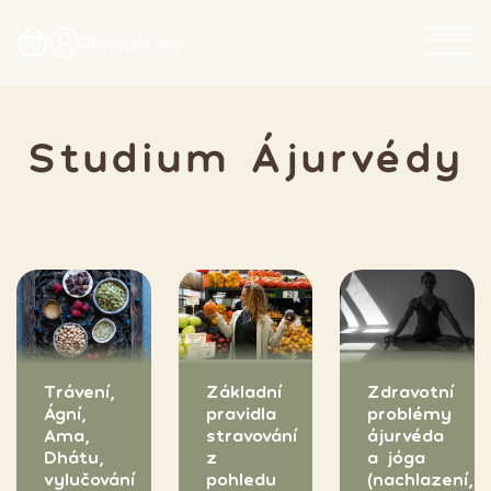
Přihlásit se
Studium Ájurvédy
Základní
Zdravotní
Trávení,
pravidla
problémy
Ágní,
stravování
ájurvéda
Ama,
z
a jóga
Dhátu,
pohledu
(nachlazení,
vylučování