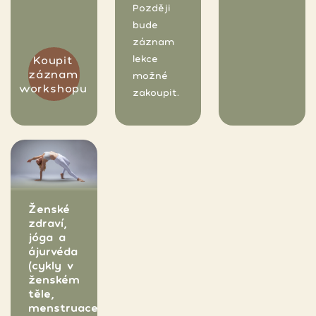
Později
bude
záznam
lekce
Koupit
záznam
možné
workshopu
zakoupit.
Ženské
zdraví,
jóga a
ájurvéda
(cykly v
ženském
těle,
menstruace,