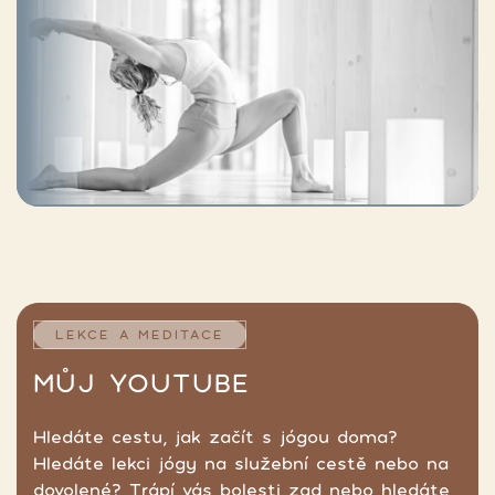
LEKCE A MEDITACE
MŮJ YOUTUBE
Hledáte cestu, jak začít s jógou doma?
Hledáte lekci jógy na služební cestě nebo na
dovolené? Trápí vás bolesti zad nebo hledáte