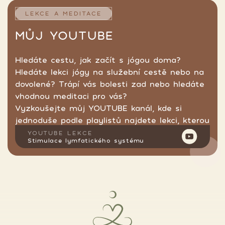
LEKCE A MEDITACE
MŮJ YOUTUBE
Hledáte cestu, jak začít s jógou doma?
Hledáte lekci jógy na služební cestě nebo na
dovolené? Trápí vás bolesti zad nebo hledáte
vhodnou meditaci pro vás?
Vyzkoušejte můj YOUTUBE kanál, kde si
jednoduše podle playlistů najdete lekci, kterou
hledáte.
YOUTUBE LEKCE
Stimulace lymfatického systému