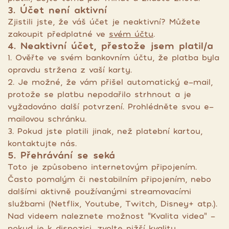
3. Účet není aktivní
Zjistili jste, že váš účet je neaktivní? Můžete
zakoupit předplatné ve
svém účtu
.
4. Neaktivní účet, přestože jsem platil/a
1. Ověřte ve svém bankovním účtu, že platba byla
opravdu stržena z vaší karty.
2. Je možné, že vám přišel automatický e-mail,
protože se platbu nepodařilo strhnout a je
vyžadováno další potvrzení. Prohlédněte svou e-
mailovou schránku.
3. Pokud jste platili jinak, než platební kartou,
kontaktujte nás.
5. Přehrávání se seká
Toto je způsobeno internetovým připojením.
Často pomalým či nestabilním připojením, nebo
dalšími aktivně používanými streamovacími
službami (Netflix, Youtube, Twitch, Disney+ atp.).
Nad videem naleznete možnost "Kvalita videa" -
pokud je k dispozici, zvolte nižší kvalitu.