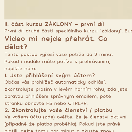
II. část kurzu ZÁKLONY - první díl
První díl druhé části speciálního kurzu "záklony". 
Video mi nejde přehrát. Co
dělat?
Tento postup vyřeší vaše potíže do 2 minut.
Pokud i nadále máte potíže s přehráváním,
napište nám.
1. Jste přihlášení svým účtem?
Občas vás prohlížeč automaticky odhlásí,
zkontrolujte prosím v levém horním rohu, zda jste
opravdu přihlášení správným emailem, poté
stránku obnovte F5 nebo CTRL+R.
2. Zkontrolujte vaše členství / platbu
Ve
vašem účtu (zde)
ověřte, že je členství aktivní
(případně že platba proběhla). Pokud jste právě
platili, dejte tomu pár minut a zkuste znovu.