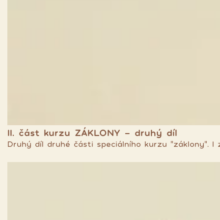
II. část kurzu ZÁKLONY - druhý díl
Druhý díl druhé části speciálního kurzu "záklony". 