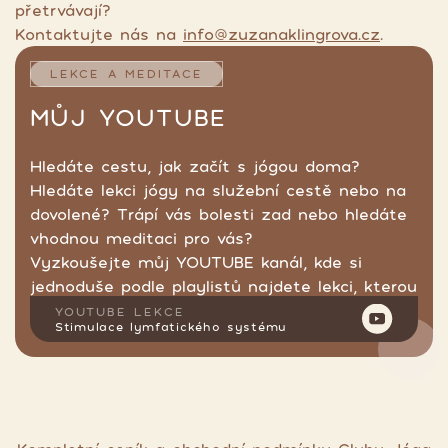
přetrvávají?
Kontaktujte nás na
info@zuzanaklingrova.cz
.
LEKCE A MEDITACE
MŮJ YOUTUBE
Hledáte cestu, jak začít s jógou doma?
Hledáte lekci jógy na služební cestě nebo na
dovolené? Trápí vás bolesti zad nebo hledáte
vhodnou meditaci pro vás?
Vyzkoušejte můj YOUTUBE kanál, kde si
jednoduše podle playlistů najdete lekci, kterou
hledáte.
YOUTUBE LEKCE
Stimulace lymfatického systému