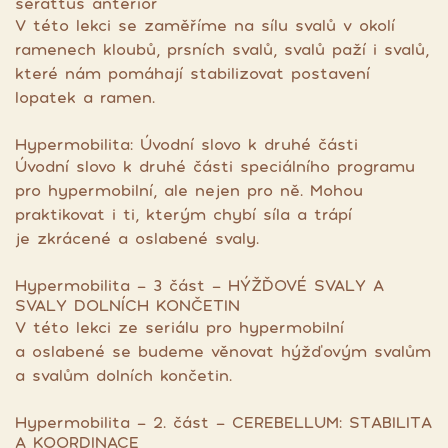
serattus anterior
V této lekci se zaměříme na sílu svalů v okolí
ramenech kloubů, prsních svalů, svalů paží i svalů,
které nám pomáhají stabilizovat postavení
lopatek a ramen.
Hypermobilita: Úvodní slovo k druhé části
Úvodní slovo k druhé části speciálního programu
pro hypermobilní, ale nejen pro ně. Mohou
praktikovat i ti, kterým chybí síla a trápí
je zkrácené a oslabené svaly.
Hypermobilita - 3 část - HÝŽĎOVÉ SVALY A
SVALY DOLNÍCH KONČETIN
V této lekci ze seriálu pro hypermobilní
a oslabené se budeme věnovat hýžďovým svalům
a svalům dolních končetin.
Hypermobilita - 2. část - CEREBELLUM: STABILITA
A KOORDINACE