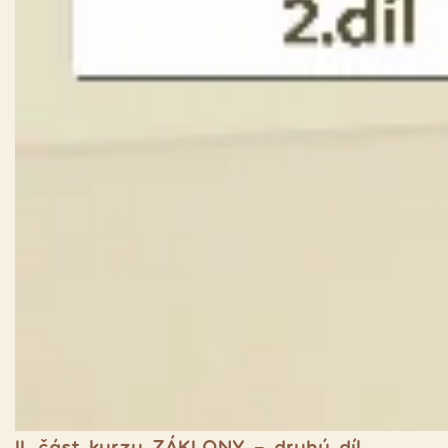
II. část kurzu ZÁKLONY - druhý díl