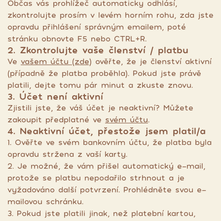
Občas vás prohlížeč automaticky odhlásí,
zkontrolujte prosím v levém horním rohu, zda jste
opravdu přihlášení správným emailem, poté
stránku obnovte F5 nebo CTRL+R.
2. Zkontrolujte vaše členství / platbu
Ve
vašem účtu (zde)
ověřte, že je členství aktivní
(případně že platba proběhla). Pokud jste právě
platili, dejte tomu pár minut a zkuste znovu.
3. Účet není aktivní
Zjistili jste, že váš účet je neaktivní? Můžete
zakoupit předplatné ve
svém účtu
.
4. Neaktivní účet, přestože jsem platil/a
1. Ověřte ve svém bankovním účtu, že platba byla
opravdu stržena z vaší karty.
2. Je možné, že vám přišel automatický e-mail,
protože se platbu nepodařilo strhnout a je
vyžadováno další potvrzení. Prohlédněte svou e-
mailovou schránku.
3. Pokud jste platili jinak, než platební kartou,