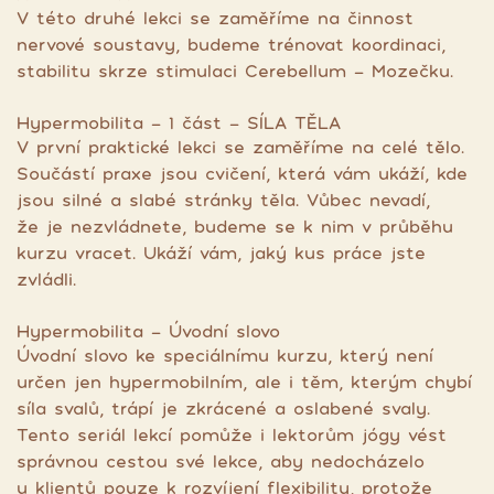
V této druhé lekci se zaměříme na činnost
nervové soustavy, budeme trénovat koordinaci,
stabilitu skrze stimulaci Cerebellum - Mozečku.
Hypermobilita - 1 část - SÍLA TĚLA
V první praktické lekci se zaměříme na celé tělo.
Součástí praxe jsou cvičení, která vám ukáží, kde
jsou silné a slabé stránky těla. Vůbec nevadí,
že je nezvládnete, budeme se k nim v průběhu
kurzu vracet. Ukáží vám, jaký kus práce jste
zvládli.
Hypermobilita - Úvodní slovo
Úvodní slovo ke speciálnímu kurzu, který není
určen jen hypermobilním, ale i těm, kterým chybí
síla svalů, trápí je zkrácené a oslabené svaly.
Tento seriál lekcí pomůže i lektorům jógy vést
správnou cestou své lekce, aby nedocházelo
u klientů pouze k rozvíjení flexibility, protože