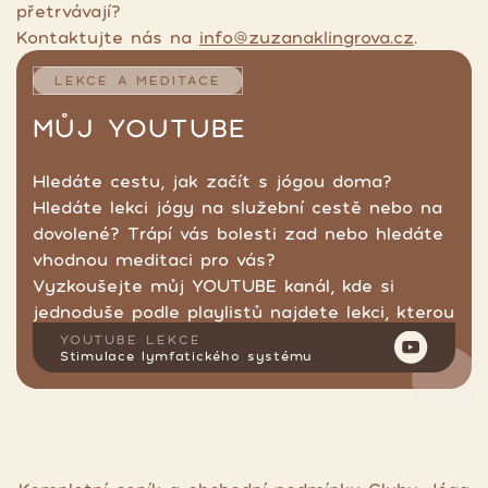
přetrvávají?
Kontaktujte nás na
info@zuzanaklingrova.cz
.
LEKCE A MEDITACE
MŮJ YOUTUBE
Hledáte cestu, jak začít s jógou doma?
Hledáte lekci jógy na služební cestě nebo na
dovolené? Trápí vás bolesti zad nebo hledáte
vhodnou meditaci pro vás?
Vyzkoušejte můj YOUTUBE kanál, kde si
jednoduše podle playlistů najdete lekci, kterou
hledáte.
YOUTUBE LEKCE
Stimulace lymfatického systému