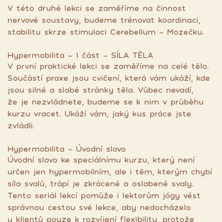
V této druhé lekci se zaměříme na činnost
nervové soustavy, budeme trénovat koordinaci,
stabilitu skrze stimulaci Cerebellum - Mozečku.
Hypermobilita - 1 část - SÍLA TĚLA
V první praktické lekci se zaměříme na celé tělo.
Součástí praxe jsou cvičení, která vám ukáží, kde
jsou silné a slabé stránky těla. Vůbec nevadí,
že je nezvládnete, budeme se k nim v průběhu
kurzu vracet. Ukáží vám, jaký kus práce jste
zvládli.
Hypermobilita - Úvodní slovo
Úvodní slovo ke speciálnímu kurzu, který není
určen jen hypermobilním, ale i těm, kterým chybí
síla svalů, trápí je zkrácené a oslabené svaly.
Tento seriál lekcí pomůže i lektorům jógy vést
správnou cestou své lekce, aby nedocházelo
u klientů pouze k rozvíjení flexibility, protože