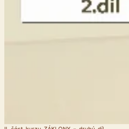
II. část kurzu ZÁKLONY - druhý díl