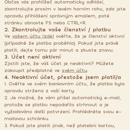
Občas vás prohlížeč automaticky odhlásí,
zkontrolujte prosím v levém horním rohu, zda jste
opravdu přihlášení správným emailem, poté
stránku obnovte F5 nebo CTRL+R.
2. Zkontrolujte vaše členství / platbu
Ve
vašem účtu (zde)
ověřte, že je členství aktivní
(případně že platba proběhla). Pokud jste právě
platili, dejte tomu pár minut a zkuste znovu.
3. Účet není aktivní
Zjistili jste, že váš účet je neaktivní? Můžete
zakoupit předplatné ve
svém účtu
.
4. Neaktivní účet, přestože jsem platil/a
1. Ověřte ve svém bankovním účtu, že platba byla
opravdu stržena z vaší karty.
2. Je možné, že vám přišel automatický e-mail,
protože se platbu nepodařilo strhnout a je
vyžadováno další potvrzení. Prohlédněte svou e-
mailovou schránku.
3. Pokud jste platili jinak, než platební kartou,