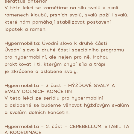
serattus anterior
V této lekci se zaměříme na sílu svalů v okolí
ramenech kloubů, prsních svalů, svalů paží i svalů,
které nám pomáhají stabilizovat postavení
lopatek a ramen.
Hypermobilita: Úvodní slovo k druhé části
Úvodní slovo k druhé části speciálního programu
pro hypermobilní, ale nejen pro ně. Mohou
praktikovat i ti, kterým chybí síla a trápí
je zkrácené a oslabené svaly.
Hypermobilita - 3 část - HÝŽĎOVÉ SVALY A
SVALY DOLNÍCH KONČETIN
V této lekci ze seriálu pro hypermobilní
a oslabené se budeme věnovat hýžďovým svalům
a svalům dolních končetin.
Hypermobilita - 2. část - CEREBELLUM: STABILITA
A KOORDINACE