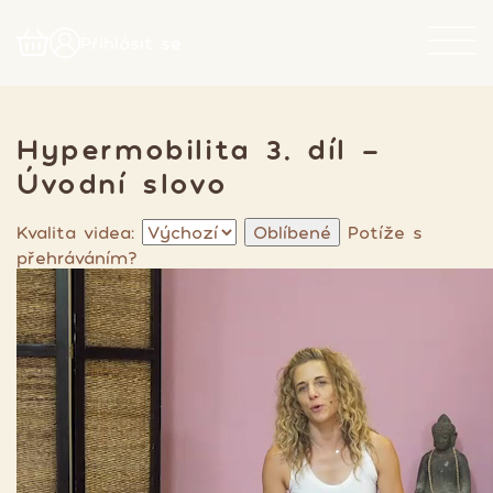
Přihlásit se
Hypermobilita 3. díl -
Úvodní slovo
Kvalita videa:
Oblíbené
Potíže s
přehráváním?