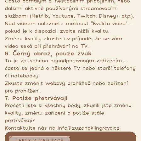
Často pomalým či nestabilním připojením, nebo
dalšími aktivně používanými streamovacími
službami (Netflix, Youtube, Twitch, Disney+ atp.).
Nad videem naleznete možnost "Kvalita videa" -
pokud je k dispozici, zvolte nižší kvalitu.
Změnu kvality zkuste i v případě, že se vám
video seká při přehrávání na TV.
6. Černý obraz, pouze zvuk
To je způsobeno nepodporovaným zařízením -
často se jedná o některé TV nebo starší telefony
či notebooky.
Zkuste změnit webový prohlížeč nebo zařízení
pro prohlížení.
7. Potíže přetrvávají
Pročetli jste si všechny body, zkusili jste změnu
kvality, změnu zařízení a potíže stále
přetrvávají?
Kontaktujte nás na
info@zuzanaklingrova.cz
.
LEKCE A MEDITACE