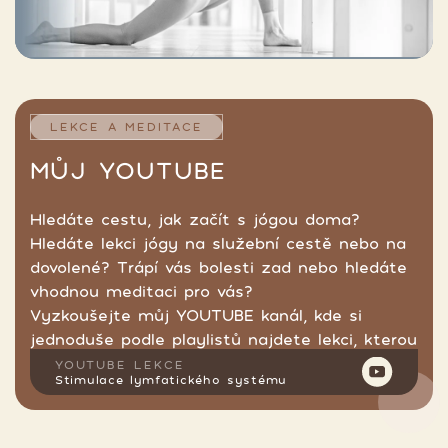
LEKCE A MEDITACE
MŮJ YOUTUBE
Hledáte cestu, jak začít s jógou doma?
Hledáte lekci jógy na služební cestě nebo na
dovolené? Trápí vás bolesti zad nebo hledáte
vhodnou meditaci pro vás?
Vyzkoušejte můj YOUTUBE kanál, kde si
jednoduše podle playlistů najdete lekci, kterou
hledáte.
YOUTUBE LEKCE
Stimulace lymfatického systému