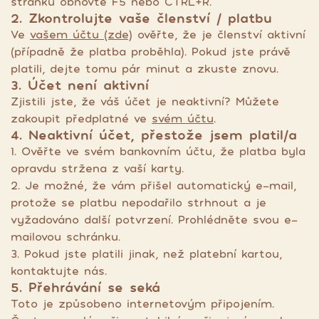
stránku obnovte F5 nebo CTRL+R.
2. Zkontrolujte vaše členství / platbu
Ve
vašem účtu (zde)
ověřte, že je členství aktivní
(případně že platba proběhla). Pokud jste právě
platili, dejte tomu pár minut a zkuste znovu.
3. Účet není aktivní
Zjistili jste, že váš účet je neaktivní? Můžete
zakoupit předplatné ve
svém účtu
.
4. Neaktivní účet, přestože jsem platil/a
1. Ověřte ve svém bankovním účtu, že platba byla
opravdu stržena z vaší karty.
2. Je možné, že vám přišel automatický e-mail,
protože se platbu nepodařilo strhnout a je
vyžadováno další potvrzení. Prohlédněte svou e-
mailovou schránku.
3. Pokud jste platili jinak, než platební kartou,
kontaktujte nás.
5. Přehrávání se seká
Toto je způsobeno internetovým připojením.