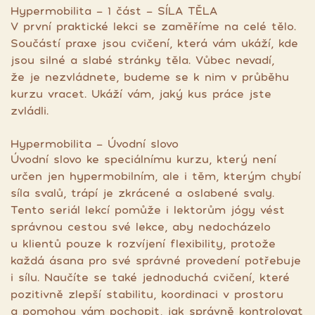
Hypermobilita - 1 část - SÍLA TĚLA
V první praktické lekci se zaměříme na celé tělo.
Součástí praxe jsou cvičení, která vám ukáží, kde
jsou silné a slabé stránky těla. Vůbec nevadí,
že je nezvládnete, budeme se k nim v průběhu
kurzu vracet. Ukáží vám, jaký kus práce jste
zvládli.
Hypermobilita - Úvodní slovo
Úvodní slovo ke speciálnímu kurzu, který není
určen jen hypermobilním, ale i těm, kterým chybí
síla svalů, trápí je zkrácené a oslabené svaly.
Tento seriál lekcí pomůže i lektorům jógy vést
správnou cestou své lekce, aby nedocházelo
u klientů pouze k rozvíjení flexibility, protože
každá ásana pro své správné provedení potřebuje
i sílu. Naučíte se také jednoduchá cvičení, které
pozitivně zlepší stabilitu, koordinaci v prostoru
a pomohou vám pochopit, jak správně kontrolovat