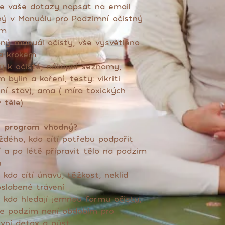
e vaše dotazy napsat na email
ý v Manuálu pro Podzimní očistný
am
ný manuál očisty, vše vysvětleno
a krokem
y k očistě, nákupní seznamy,
 bylin a koření, testy: vikriti
lní stav), ama ( míra toxických
 těle)
e program vhodný?
ždého, kdo cítí potřebu podpořit
í a po létě připravit tělo na podzim
u
, kdo cítí únavu, těžkost, neklid
slabené trávení
, kdo hledají jemnou formu očisty,
e podzim není obdobím pro
ivní detox a půst