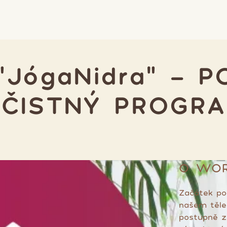
 "JógaNidra" - P
ČISTNÝ PROGR
O WO
Začátek po
našem těle
postupně z