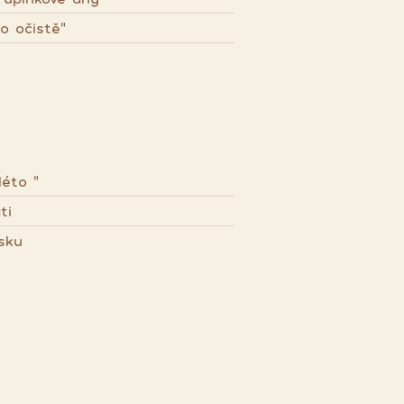
o očistě"
léto "
ti
sku