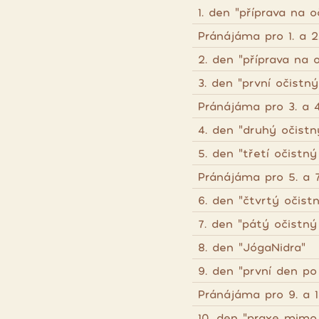
1. den "příprava na o
Pránájáma pro 1. a 2
2. den "příprava na o
3. den "první očistn
Pránájáma pro 3. a 4
4. den "druhý očistn
5. den "třetí očistný
Pránájáma pro 5. a 7
6. den "čtvrtý očist
7. den "pátý očistný
8. den "JógaNidra"
9. den "první den po
Pránájáma pro 9. a 1
10. den "praxe mimo