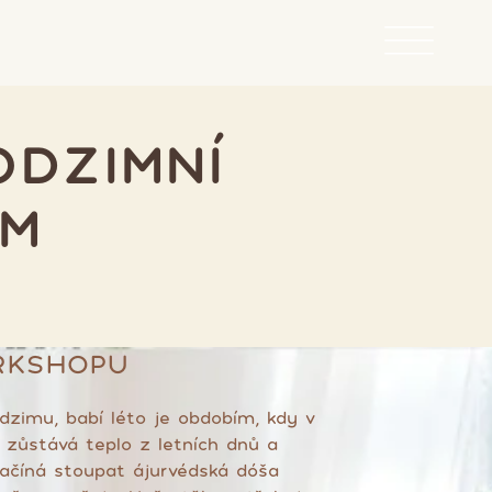
ODZIMNÍ
AM
RKSHOPU
dzimu, babí léto je obdobím, kdy v
 zůstává teplo z letních dnů a
ačíná stoupat ájurvédská dóša