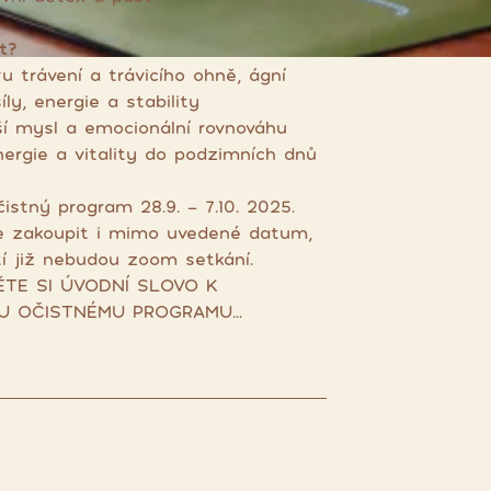
t?
u trávení a trávicího ohně, ágní
íly, energie a stability
ší mysl a emocionální rovnováhu
nergie a vitality do podzimních dnů
istný program 28.9. - 7.10. 2025.
e zakoupit i mimo uvedené datum,
í již nebudou zoom setkání.
TE SI ÚVODNÍ SLOVO K
U OČISTNÉMU PROGRAMU...