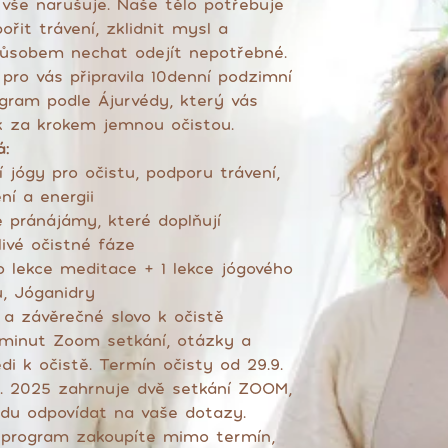
 vše narušuje. Naše tělo potřebuje
řit trávení, zklidnit mysl a
sobem nechat odejít nepotřebné.
pro vás připravila 10denní podzimní
ogram podle Ájurvédy, který vás
k za krokem jemnou očistou.
á:
cí jógy pro očistu, podporu trávení,
ění a energii
e pránájámy, které doplňují
livé očistné fáze
o lekce meditace + 1 lekce jógového
, Jóganidry
 a závěrečné slovo k očistě
minut Zoom setkání, otázky a
di k očistě. Termín očisty od 29.9.
0. 2025 zahrnuje dvě setkání ZOOM,
du odpovídat na vaše dotazy.
 program zakoupíte mimo termín,