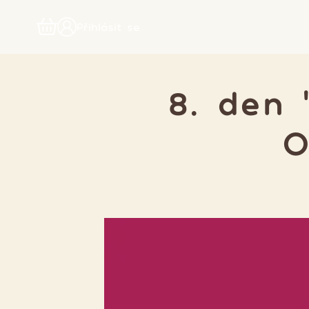
Přihlásit se
8. den
O