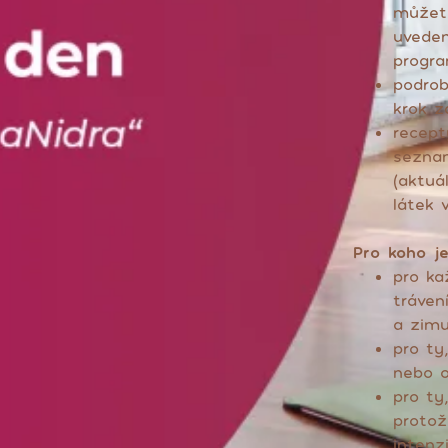
můžet
uveden
progr
podrob
krok z
recept
seznam
(aktuá
látek v
Pro koho j
pro ka
tráven
a zim
pro ty
nebo o
pro ty
protož
intenz