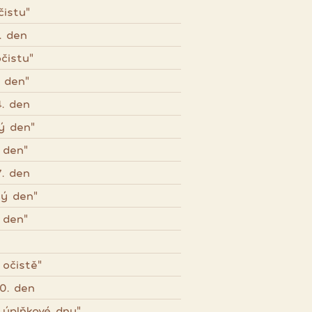
čistu"
. den
čistu"
ý den"
. den
ý den"
 den"
. den
ný den"
 den"
 očistě"
0. den
 úplňkové dny"