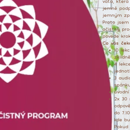
váta, která
jemně podpo
jemným způ
Proto jsem 
očistný pr
povede kro
Co vás ček
10 lek
zklidn
4 lekc
jednot
3 audi
spánku
úvodní
2x 30 
odpově
do 7.1
kde bu
Pokud