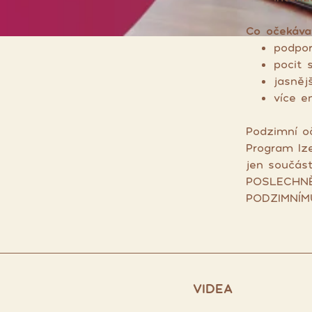
Co očekáva
podpor
pocit s
jasněj
více e
Podzimní oč
Program lz
jen součást
POSLECHNĚ
PODZIMNÍM
VIDEA