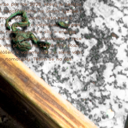
erze pro rok 2026, který je cestou
í nepotřebného na úrovni fyzické i
ocionální. Jarní očista není o
 a půstů, ale o odlehčení, nalezení
vu nalezení pocitu síly a energie.
očistný program absolvovali v roce
o vás připravena SLEVA 10%, stačí
ihlášení k vašemu účtu a slevu vám
automaticky. Těším se na vás.