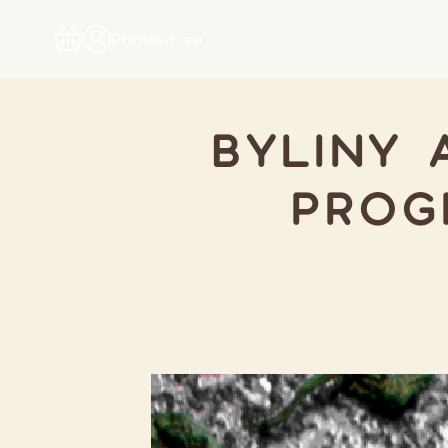
Přihlásit se
BYLINY 
PROG