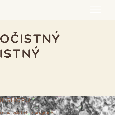
 OČISTNÝ
ISTNÝ
RKSHOPU
arního očistného programu,