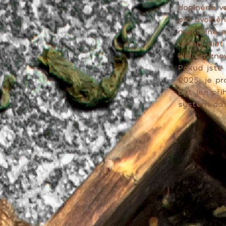
doplněné v
pro uvolněn
mentálně em
držení diet
klidu a zno
Pokud jste 
2025, je pr
být jen př
systém dá 