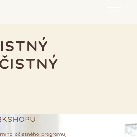
ISTNÝ
OČISTNÝ
RKSHOPU
arního očistného programu,