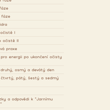
á fáze
fáze
 fáze
idra
čistě I
očistě II
vá praxe
pro energii po ukončení očisty
, druhý, osmý a devátý den
, čtvrtý, pátý, šestý a sedmý
y a odpovědi k "Jarnímu
"