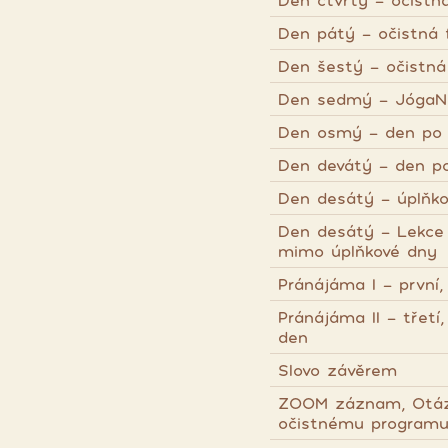
Den čtvrtý - očistn
Den pátý - očistná 
Den šestý - očistná
Den sedmý - JógaN
Den osmý - den po o
Den devátý - den po 
Den desátý - úplňko
Den desátý - Lekce 
mimo úplňkové dny
Pránájáma I - první
Pránájáma II - třetí
den
Slovo závěrem
ZOOM záznam, Otázk
očistnému programu