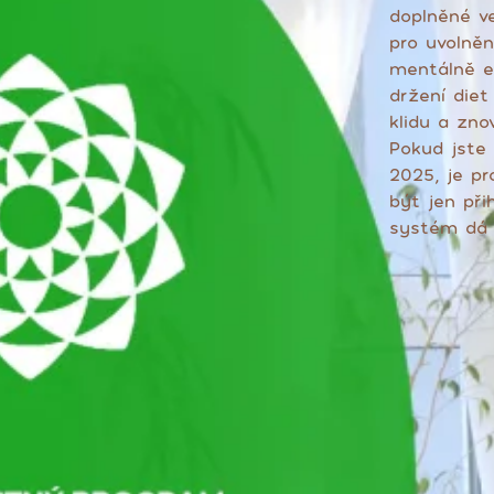
doplněné v
pro uvolněn
mentálně em
držení diet
klidu a zno
Pokud jste 
2025, je pr
být jen př
systém dá 