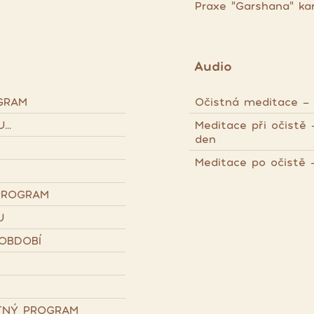
Praxe "Garshana" ka
Audio
GRAM
Očistná meditace - p
..
Meditace při očistě
den
Meditace po očistě
PROGRAM
U
OBDOBÍ
STNÝ PROGRAM