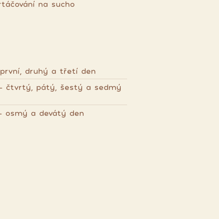
rtáčování na sucho
rvní, druhý a třetí den
 - čtvrtý, pátý, šestý a sedmý
 - osmý a devátý den