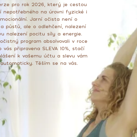
erze pro rok 2026, který je cestou
í nepotřebného na úrovni fyzické i
ocionální. Jarní očista není o
 a půstů, ale o odlehčení, nalezení
vu nalezení pocitu síly a energie.
očistný program absolvovali v roce
o vás připravena SLEVA 10%, stačí
ihlášení k vašemu účtu a slevu vám
automaticky. Těším se na vás.