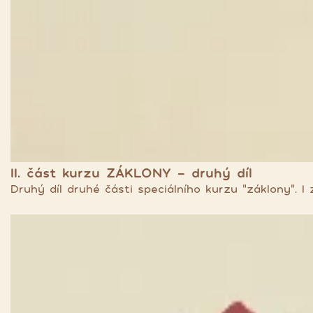
II. část kurzu ZÁKLONY - druhý díl
Druhý díl druhé části speciálního kurzu "záklony". 