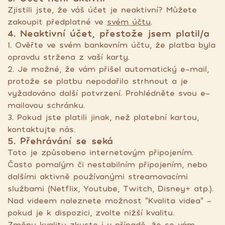
Zjistili jste, že váš účet je neaktivní? Můžete
zakoupit předplatné ve
svém účtu
.
4. Neaktivní účet, přestože jsem platil/a
1. Ověřte ve svém bankovním účtu, že platba byla
opravdu stržena z vaší karty.
2. Je možné, že vám přišel automatický e-mail,
protože se platbu nepodařilo strhnout a je
vyžadováno další potvrzení. Prohlédněte svou e-
mailovou schránku.
3. Pokud jste platili jinak, než platební kartou,
kontaktujte nás.
5. Přehrávání se seká
Toto je způsobeno internetovým připojením.
Často pomalým či nestabilním připojením, nebo
dalšími aktivně používanými streamovacími
službami (Netflix, Youtube, Twitch, Disney+ atp.).
Nad videem naleznete možnost "Kvalita videa" -
pokud je k dispozici, zvolte nižší kvalitu.
Změnu kvality zkuste i v případě, že se vám