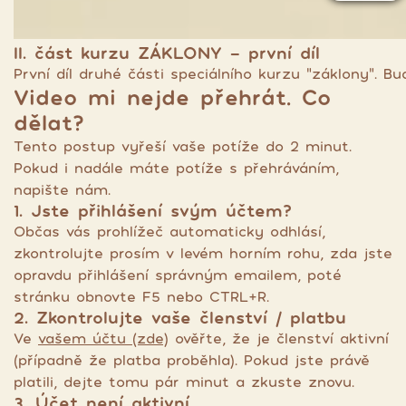
II. část kurzu ZÁKLONY - první díl
První díl druhé části speciálního kurzu "záklony". 
Video mi nejde přehrát. Co
dělat?
Tento postup vyřeší vaše potíže do 2 minut.
Pokud i nadále máte potíže s přehráváním,
napište nám.
1. Jste přihlášení svým účtem?
Občas vás prohlížeč automaticky odhlásí,
zkontrolujte prosím v levém horním rohu, zda jste
opravdu přihlášení správným emailem, poté
stránku obnovte F5 nebo CTRL+R.
2. Zkontrolujte vaše členství / platbu
Ve
vašem účtu (zde)
ověřte, že je členství aktivní
(případně že platba proběhla). Pokud jste právě
platili, dejte tomu pár minut a zkuste znovu.
3. Účet není aktivní