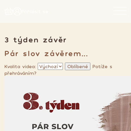
Přihlásit se
3 týden závěr
Pár slov závěrem...
Kvalita videa:
Oblíbené
Potíže s
přehráváním?