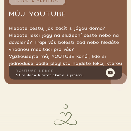
LEKCE A MEDITACE
MŮJ YOUTUBE
Hledáte cestu, jak začít s jógou doma?
Hledáte lekci jógy na služební cestě nebo na
dovolené? Trápí vás bolesti zad nebo hledáte
vhodnou meditaci pro vás?
Vyzkoušejte můj YOUTUBE kanál, kde si
jednoduše podle playlistů najdete lekci, kterou
hledáte.
YOUTUBE LEKCE
Stimulace lymfatického systému