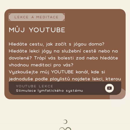
LEKCE A MEDITACE
MŮJ YOUTUBE
Hledáte cestu, jak začít s jógou doma?
Hledáte lekci jógy na služební cestě nebo na
dovolené? Trápí vás bolesti zad nebo hledáte
vhodnou meditaci pro vás?
Vyzkoušejte můj YOUTUBE kanál, kde si
jednoduše podle playlistů najdete lekci, kterou
hledáte.
YOUTUBE LEKCE
Stimulace lymfatického systému