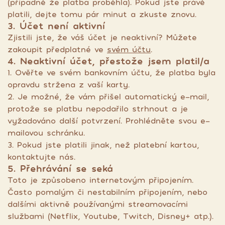
(případně že platba proběhla). Pokud jste právě
platili, dejte tomu pár minut a zkuste znovu.
3. Účet není aktivní
Zjistili jste, že váš účet je neaktivní? Můžete
zakoupit předplatné ve
svém účtu
.
4. Neaktivní účet, přestože jsem platil/a
1. Ověřte ve svém bankovním účtu, že platba byla
opravdu stržena z vaší karty.
2. Je možné, že vám přišel automatický e-mail,
protože se platbu nepodařilo strhnout a je
vyžadováno další potvrzení. Prohlédněte svou e-
mailovou schránku.
3. Pokud jste platili jinak, než platební kartou,
kontaktujte nás.
5. Přehrávání se seká
Toto je způsobeno internetovým připojením.
Často pomalým či nestabilním připojením, nebo
dalšími aktivně používanými streamovacími
službami (Netflix, Youtube, Twitch, Disney+ atp.).