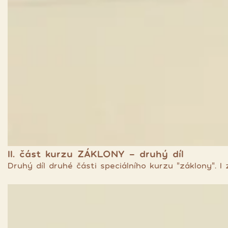
II. část kurzu ZÁKLONY - druhý díl
Druhý díl druhé části speciálního kurzu "záklony". 