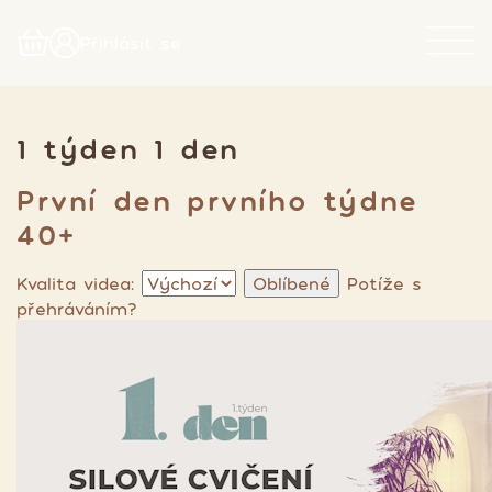
Přihlásit se
1 týden 1 den
První den prvního týdne
40+
Kvalita videa:
Oblíbené
Potíže s
přehráváním?